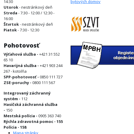
14:30
Utorok
- nestránkový deň
Streda
- 7:30 - 12:00 / 12:30 -
16:00
Štvrtok
- nestránkový deň
Piatok
- 7:30 - 12:30
Pohotovosť
Výťahová služba -
+421 31 552
65 10
Havarijná služba -
+421 903 244
267 - kotolňa
SPP-pohotovosť -
0850 111 727
ZSE-poruchy -
0800 111 567
Integrovaný záchranný
systém -
112
Hasičská záchranná služba
-
150
Mestská polícia -
0905 363 740
Rýchla zdravotná pomoc - 155
Polícia - 158
Mapa stránky