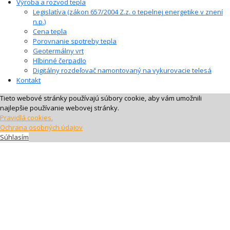
Výroba a rozvod tepla
Legislatíva (zákon 657/2004 Z.z. o tepelnej energetike v znení
n.p.)
Cena tepla
Porovnanie spotreby tepla
Geotermálny vrt
Hlbinné čerpadlo
Digitálny rozdeľovač namontovaný na vykurovacie telesá
Kontakt
Tieto webové stránky používajú súbory cookie, aby vám umožnili
najlepšie používanie webovej stránky.
Pravidlá cookies.
Ochrana osobných údajov
Súhlasím