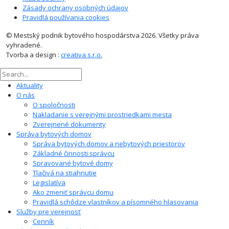
Zásady ochrany osobných údajov
Pravidlá používania cookies
© Mestský podnik bytového hospodárstva 2026. Všetky práva
vyhradené.
Tvorba a design :
creativa s.r.o.
Aktuality
O nás
O spoločnosti
Nakladanie s verejnými prostriedkami mesta
Zverejnené dokumenty
Správa bytových domov
Správa bytových domov a nebytových priestorov
Základné činnosti správcu
Spravované bytové domy
Tlačivá na stiahnutie
Legislatíva
Ako zmeniť správcu domu
Pravidlá schôdze vlastníkov a písomného hlasovania
Služby pre verejnosť
Cenník