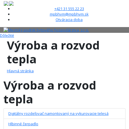
+421 31 555 22 23
mpbhvm@mpbhvm.sk
Otváracia doba
Dôležité
Výroba a rozvod
tepla
Hlavná stránka
Výroba a rozvod
tepla
Digitálny rozdeľovač namontovaný na vykurovacie telesá
Hlbinné čerpadlo